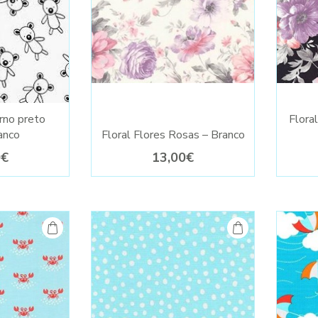
rno preto
Flora
anco
Floral Flores Rosas – Branco
0€
13,00€