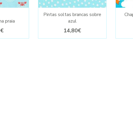
Pintas soltas brancas sobre
Cha
na praia
azul
0€
14,80€