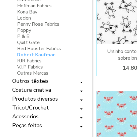
Hoffman Fabrics
Kona Bay
Lecien
Penny Rose Fabrics
Poppy
P & B
Quilt Gate
Red Rooster Fabrics
Ursinho conto
Robert Kaufman
sobre br
RJR Fabrics
V.I.P Fabrics
14,8
Outras Marcas
Outros têxteis
Costura criativa
Produtos diversos
Tricot/Crochet
Acessorios
Peças feitas