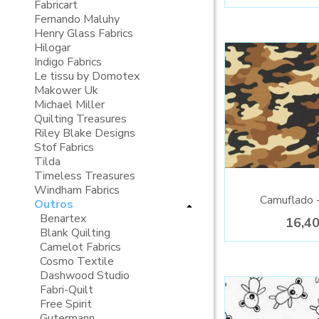
Fabricart
Fernando Maluhy
Henry Glass Fabrics
Hilogar
Indigo Fabrics
Le tissu by Domotex
Makower Uk
Michael Miller
Quilting Treasures
Riley Blake Designs
Stof Fabrics
Tilda
Timeless Treasures
Windham Fabrics
Camuflado 
Outros
Benartex
16,4
Blank Quilting
Camelot Fabrics
Cosmo Textile
Dashwood Studio
Fabri-Quilt
Free Spirit
Gutermann