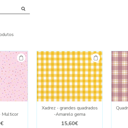
odutos
Xadrez - grandes quadrados
Quadra
- Multicor
-Amarelo gema
0€
15,60€