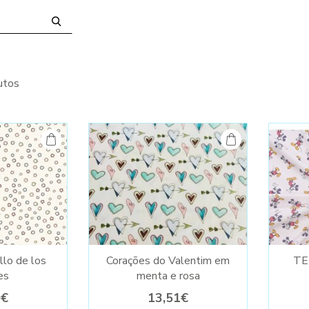
utos
illo de los
Corações do Valentim em
TE
es
menta e rosa
0€
13,51€