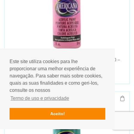
Tinta Acrílica Americana Decoart 59ml – DA250 –
Este site utiliza cookies para lhe
Bubblegum Pink – Rosa
proporcionar uma melhor experiência de
3,20€
navegação. Para saber mais sobre cookies,
quais as suas finalidades e como geri-los,
consulte os nossos
Termo de uso e privacidade
Aceito!